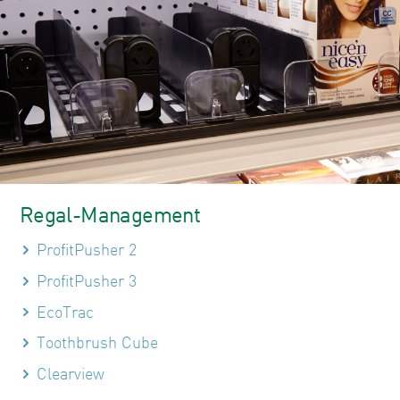
Regal-Management
ProfitPusher 2
ProfitPusher 3
EcoTrac
Toothbrush Cube
Clearview