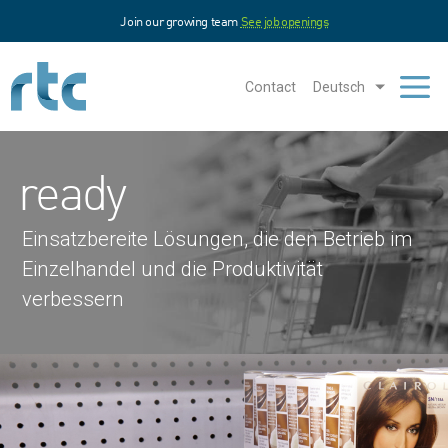
Direkt
Join our growing team
See job openings
zum
Inhalt
Contact
Deutsch
Men
ready
Einsatzbereite Lösungen, die den Betrieb im
Einzelhandel und die Produktivität
verbessern