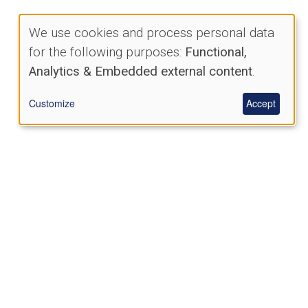
We use cookies and process personal data
Use
for the following purposes:
Functional,
Analytics & Embedded external content
.
of
Customize
Accept
personal
data
and
cookies