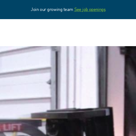
Join our growing team
See job openings