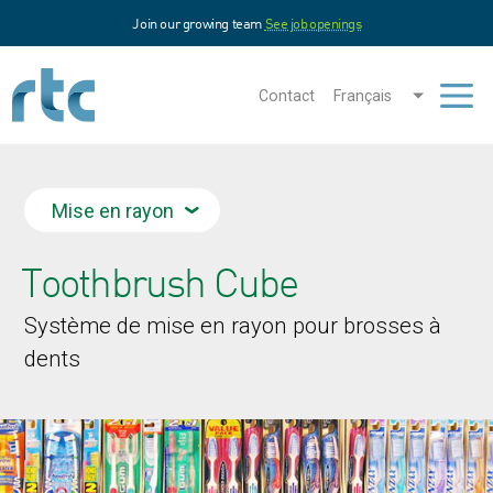
Aller
Join our growing team
See job openings
au
contenu
principal
Contact
Français
Men
Mise en rayon
Toothbrush Cube
Système de mise en rayon pour brosses à
dents