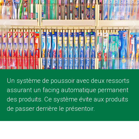
Un système de poussoir avec deux ressorts
Facile à reconfigurer pour accueillir les
Une présentation de produits élégante et
Le système pour brosses à dents est
assurant un facing automatique permanent
emballages individuels, les packs de
organisée.
empilable et requiert moins d’espace vertical
des produits. Ce système évite aux produits
plusieurs produits et les brosses à dents
dans le planogramme.
de passer derrière le présentoir.
électriques.