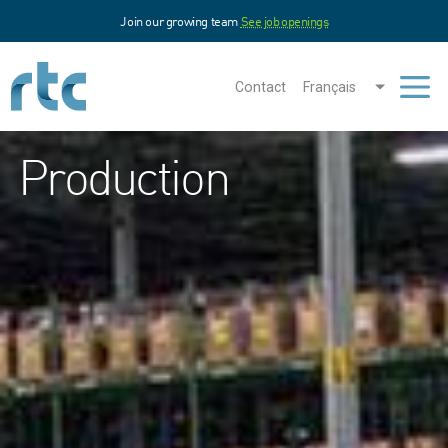
Aller
Join our growing team
See job openings
au
contenu
principal
Contact
Français
Men
Production