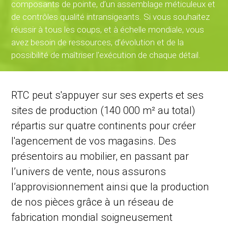
composants de pointe, d’un assemblage méticuleux et
de contrôles qualité intransigeants. Si vous souhaitez
réussir à tous les coups, et à échelle mondiale, vous
avez besoin de ressources, d’évolution et de la
possibilité de maîtriser l'exécution de chaque détail.
RTC peut s'appuyer sur ses experts et ses
sites de production (140 000 m² au total)
répartis sur quatre continents pour créer
l'agencement de vos magasins. Des
présentoirs au mobilier, en passant par
l’univers de vente, nous assurons
l’approvisionnement ainsi que la production
de nos pièces grâce à un réseau de
fabrication mondial soigneusement