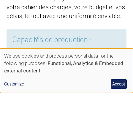
votre cahier des charges, votre budget et vos
délais, le tout avec une uniformité enviable.
Capacités de production :
Approvisionnement : un maillage mondial
We use cookies and process personal data for the
Use
Gestion de projets
following purposes:
Functional, Analytics & Embedded
Contrôles qualité
of
external content
.
Fabrication de composants
personal
Assemblage
Customize
Accept
data
Intégration électronique
and
POUR EN SAVOIR PLUS, CONTACTEZ-NOUS
cookies
Notre travail