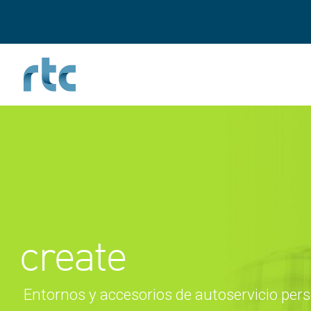
Pasar
al
contenido
principal
create
Entornos y accesorios de autoservicio per