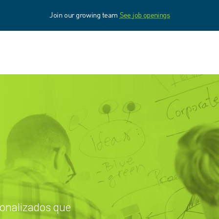
Join our growing team
See job openings
sonalizados que